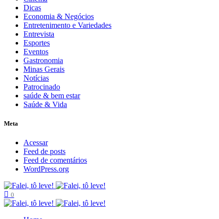
Dicas
Economia & Negócios
Entretenimento e Variedades
Entrevista
Esportes
Eventos
Gastronomia
Minas Gerais
Notícias
Patrocinado
saúde & bem estar
Saúde & Vida
Meta
Acessar
Feed de posts
Feed de comentários
WordPress.org
0