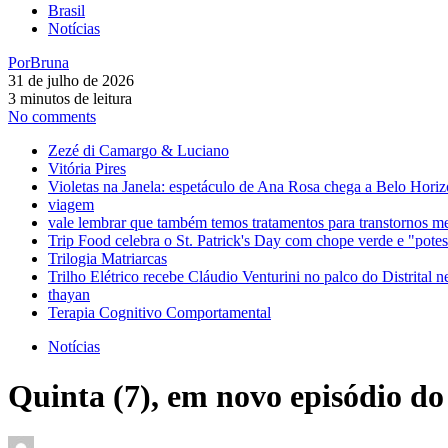
Brasil
Notícias
Por
Bruna
31 de julho de 2026
3 minutos de leitura
No comments
Zezé di Camargo & Luciano
Vitória Pires
Violetas na Janela: espetáculo de Ana Rosa chega a Belo Horiz
viagem
vale lembrar que também temos tratamentos para transtornos m
Trip Food celebra o St. Patrick's Day com chope verde e "pot
Trilogia Matriarcas
Trilho Elétrico recebe Cláudio Venturini no palco do Distrital n
thayan
Terapia Cognitivo Comportamental
Notícias
Quinta (7), em novo episódio do