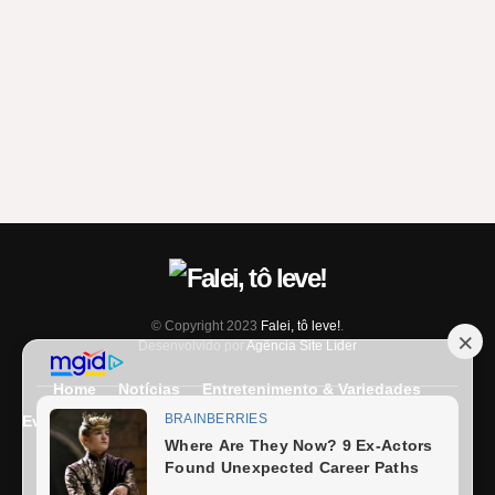
© Copyright 2023
Falei, tô leve!
.
Desenvolvido por
Agência Site Líder
Home
Notícias
Entretenimento & Variedades
Eventos
Entrevista
Últimas Notícias
Anuncie Aqui
Expediente
Fale Conosco
Termos e condições