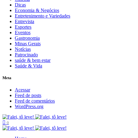
Dicas
Economia & Negócios
Entretenimento e Variedades
Entrevista
Esportes
Eventos
Gastronomia
Minas Gerais
Notícias
Patrocinado
saúde & bem estar
Saúde & Vida
Meta
Acessar
Feed de posts
Feed de comentários
WordPress.org
0