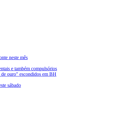
onte neste mês
entais e também compulsórios
es de ouro" escondidos em BH
este sábado