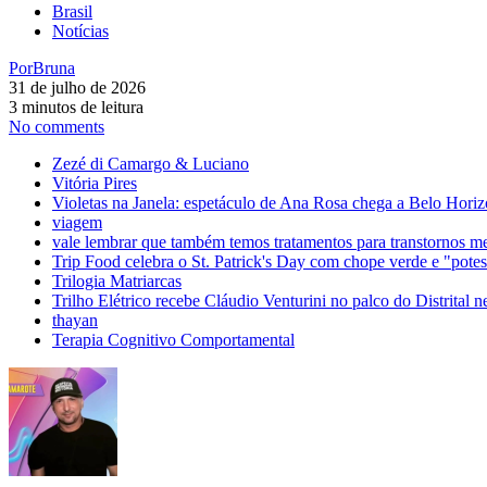
Brasil
Notícias
Por
Bruna
31 de julho de 2026
3 minutos de leitura
No comments
Zezé di Camargo & Luciano
Vitória Pires
Violetas na Janela: espetáculo de Ana Rosa chega a Belo Horiz
viagem
vale lembrar que também temos tratamentos para transtornos m
Trip Food celebra o St. Patrick's Day com chope verde e "pot
Trilogia Matriarcas
Trilho Elétrico recebe Cláudio Venturini no palco do Distrital n
thayan
Terapia Cognitivo Comportamental