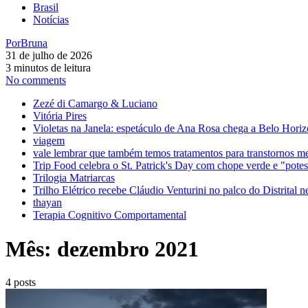
Brasil
Notícias
Por
Bruna
31 de julho de 2026
3 minutos de leitura
No comments
Zezé di Camargo & Luciano
Vitória Pires
Violetas na Janela: espetáculo de Ana Rosa chega a Belo Horiz
viagem
vale lembrar que também temos tratamentos para transtornos m
Trip Food celebra o St. Patrick's Day com chope verde e "pot
Trilogia Matriarcas
Trilho Elétrico recebe Cláudio Venturini no palco do Distrital n
thayan
Terapia Cognitivo Comportamental
Mês:
dezembro 2021
4 posts