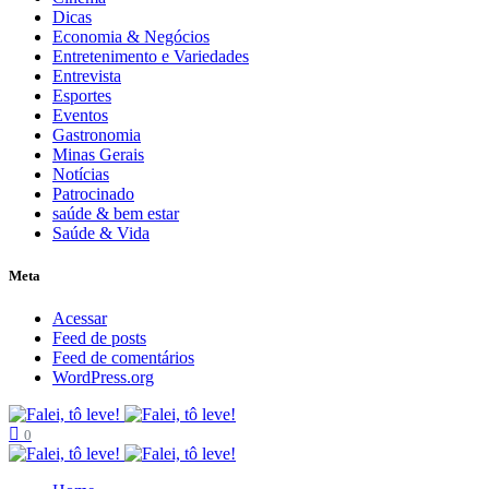
Dicas
Economia & Negócios
Entretenimento e Variedades
Entrevista
Esportes
Eventos
Gastronomia
Minas Gerais
Notícias
Patrocinado
saúde & bem estar
Saúde & Vida
Meta
Acessar
Feed de posts
Feed de comentários
WordPress.org
0