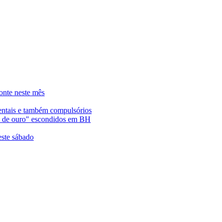
onte neste mês
entais e também compulsórios
es de ouro" escondidos em BH
este sábado