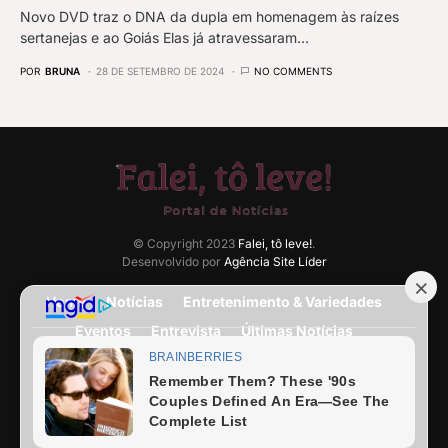
Novo DVD traz o DNA da dupla em homenagem às raízes
sertanejas e ao Goiás Elas já atravessaram…
POR
BRUNA
28 DE SETEMBRO DE 2024
NO COMMENTS
© Copyright 2023
Falei, tô leve!
.
Desenvolvido por
Agência Site Líder
Home
Notícias
Entretenimento & Variedades
Eventos
Entrevista
Últimas Notícias
Anuncie Aqui
Expediente
Fale Conosco
Termos e condições