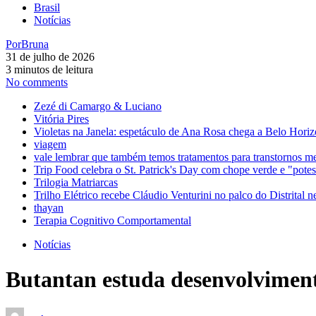
Brasil
Notícias
Por
Bruna
31 de julho de 2026
3 minutos de leitura
No comments
Zezé di Camargo & Luciano
Vitória Pires
Violetas na Janela: espetáculo de Ana Rosa chega a Belo Horiz
viagem
vale lembrar que também temos tratamentos para transtornos m
Trip Food celebra o St. Patrick's Day com chope verde e "pot
Trilogia Matriarcas
Trilho Elétrico recebe Cláudio Venturini no palco do Distrital n
thayan
Terapia Cognitivo Comportamental
Notícias
Butantan estuda desenvolviment