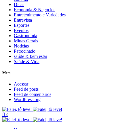
Dicas
Economia & Negócios
Entretenimento e Variedades
Entrevista
Esportes
Eventos
Gastronomia
Minas Gerais
Notícias
Patrocinado
saúde & bem estar
Saúde & Vida
Meta
Acessar
Feed de posts
Feed de comentários
WordPress.org
0