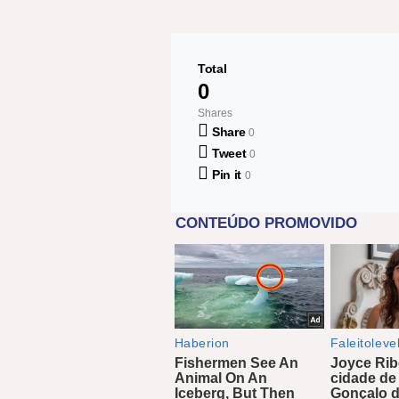
Share
Total
0
Shares
Share
0
Tweet
0
Pin it
0