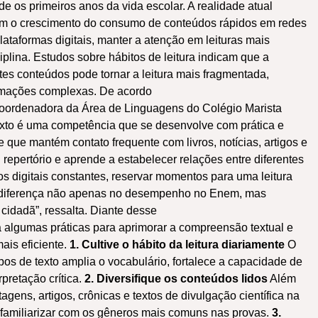
de os primeiros anos da vida escolar. A realidade atual
om o crescimento do consumo de conteúdos rápidos em redes
plataformas digitais, manter a atenção em leituras mais
plina. Estudos sobre hábitos de leitura indicam que a
tes conteúdos pode tornar a leitura mais fragmentada,
ormações complexas. De acordo
coordenadora da Área de Linguagens do Colégio Marista
texto é uma competência que se desenvolve com prática e
e que mantém contato frequente com livros, notícias, artigos e
 repertório e aprende a estabelecer relações entre diferentes
s digitais constantes, reservar momentos para uma leitura
er diferença não apenas no desempenho no Enem, mas
idadã”, ressalta. Diante desse
 algumas práticas para aprimorar a compreensão textual e
ais eficiente.
1. Cultive o hábito da leitura diariamente
O
ipos de texto amplia o vocabulário, fortalece a capacidade de
pretação crítica.
2. Diversifique os conteúdos lidos
Além
rtagens, artigos, crônicas e textos de divulgação científica na
e familiarizar com os gêneros mais comuns nas provas.
3.