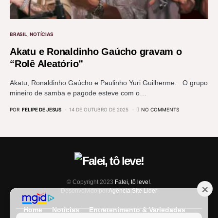
BRASIL
NOTÍCIAS
Akatu e Ronaldinho Gaúcho gravam o
“Rolê Aleatório”
Akatu, Ronaldinho Gaúcho e Paulinho Yuri Guilherme. O grupo
mineiro de samba e pagode esteve com o…
POR
FELIPE DE JESUS
14 DE OUTUBRO DE 2025
NO COMMENTS
© Copyright 2023
Falei, tô leve!
.
Desenvolvido por
Agência Site Líder
Home
Notícias
Entretenimento & Variedades