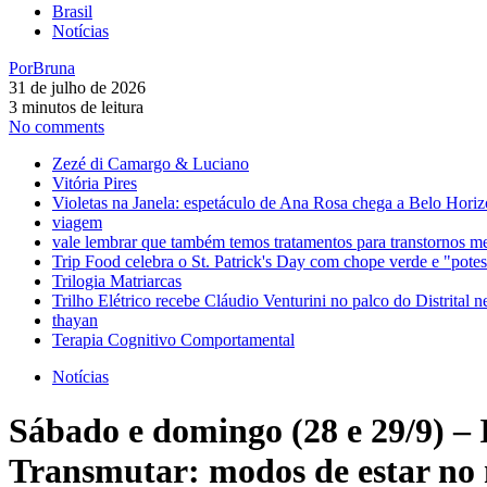
Brasil
Notícias
Por
Bruna
31 de julho de 2026
3 minutos de leitura
No comments
Zezé di Camargo & Luciano
Vitória Pires
Violetas na Janela: espetáculo de Ana Rosa chega a Belo Horiz
viagem
vale lembrar que também temos tratamentos para transtornos m
Trip Food celebra o St. Patrick's Day com chope verde e "pot
Trilogia Matriarcas
Trilho Elétrico recebe Cláudio Venturini no palco do Distrital n
thayan
Terapia Cognitivo Comportamental
Notícias
Sábado e domingo (28 e 29/9) –
Transmutar: modos de estar no 