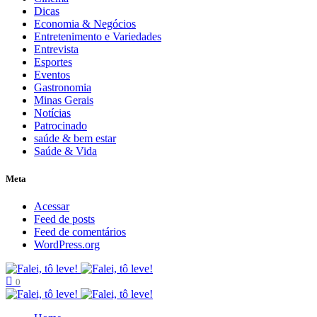
Dicas
Economia & Negócios
Entretenimento e Variedades
Entrevista
Esportes
Eventos
Gastronomia
Minas Gerais
Notícias
Patrocinado
saúde & bem estar
Saúde & Vida
Meta
Acessar
Feed de posts
Feed de comentários
WordPress.org
0