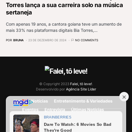
Torres lança a sua carreira solo na música
sertaneja
Com apenas 19 anos, a cantora goiana teve um aumento de
mais 33% nas plataformas digitais Bia Torres,…
POR
BRUNA
23 DE DEZEMBRO DE 2024
NO COMMENTS
© Copyright 2023
Falei, tô leve!
.
Desenvolvido por
Agência Site Líder
Home
Notícias
Entretenimento & Variedades
Eventos
Entrevista
Últimas Notícias
Anuncie Aqui
Expediente
Fale Conosco
Termos e condições