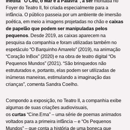
inédita “O Céu, o Mar e a Palavra”, a ser
montada no
Foyer do Teatro II, foi
criada especialmente para a
infância. O público passeia por um ambiente de imersão
poética, em meio a imagens projetadas no chão e
caixas
de papelão que podem ser manipuladas pelos
pequenos
. Desde 2019, as caixas aparecem na
pesquisa da companhia e foram utilizadas também no
espetáculo “O Barquinho Amarelo” (2019), na animação
“Coração InBox” (2020) e na obra de teatro digital “Os
Pequenos Mundos” (2021). “São brinquedos não
estruturados e, portanto, elas podem ser utilizadas de
inúmeras maneiras, estimulando a imaginação das
crianças”, comenta Sandra Coelho.
Compondo a exposição, no Teatro II, a companhia exibe
algumas de suas criações audiovisuais,
os
curtas
“Cine.Ema” – uma série de poemas animados
voltados para a primeira infância – e “Os Pequenos
Mundos” – que conta a história de uma boneca que