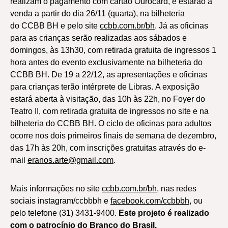
realizam o pagamento com cartão Ourocard, e estarão à
venda a partir do dia 26/11 (quarta), na bilheteria
do CCBB BH e pelo site
ccbb.com.br/bh
. Já as oficinas
para as crianças serão realizadas aos sábados e
domingos, às 13h30, com retirada gratuita de ingressos 1
hora antes do evento exclusivamente na bilheteria do
CCBB BH. De 19 a 22/12, as apresentações e oficinas
para crianças terão intérprete de Libras. A exposição
estará aberta à visitação, das 10h às 22h, no Foyer do
Teatro II, com retirada gratuita de ingressos no site e na
bilheteria do CCBB BH. O ciclo de oficinas para adultos
ocorre nos dois primeiros finais de semana de dezembro,
das 17h às 20h, com inscrições gratuitas através do e-
mail
eranos.arte@gmail.com
.
Mais informações no site
ccbb.com.br/bh
, nas redes
sociais instagram/ccbbbh e
facebook.com/ccbbbh
, ou
pelo telefone (31) 3431-9400.
Este projeto é realizado
com o patrocínio do Branco do Brasil.