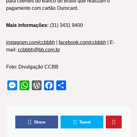
para clientes do Banco do Brasil que realizam o
pagamento com cartão Ourocard.
Mais informações:
(31) 3431 9400
instagram.com/ccbbbh
|
facebook.com/ccbbbh
| E-
mail:
ccbbbh@bb.com.br
Foto: Divulgação CCBB
Messenger
WhatsApp
WordPress
Facebook
Share
Share
Tweet