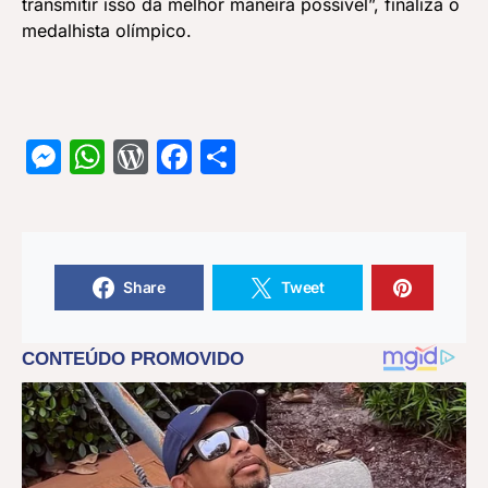
transmitir isso da melhor maneira possível”, finaliza o
medalhista olímpico.
Messenger
WhatsApp
WordPress
Facebook
Share
Share
Tweet