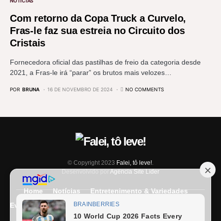
NOTÍCIAS
Com retorno da Copa Truck a Curvelo,
Fras-le faz sua estreia no Circuito dos
Cristais
Fornecedora oficial das pastilhas de freio da categoria desde
2021, a Fras-le irá “parar” os brutos mais velozes…
POR
BRUNA
16 DE NOVEMBRO DE 2024
NO COMMENTS
© Copyright 2023
Falei, tô leve!
.
Desenvolvido por
Agência Site Líder
Home
Notícias
Entretenimento & Variedades
Eventos
Entrevista
Últimas Notícias
Anuncie Aqui
Expediente
Fale Conosco
Termos e condições