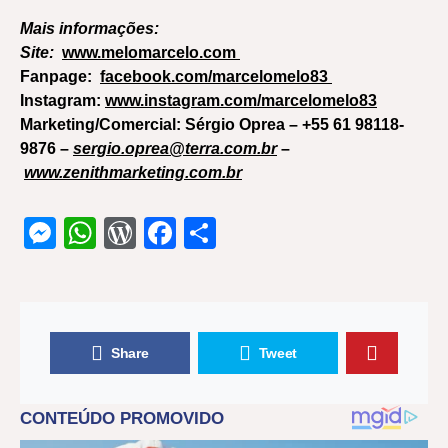
Mais informações:
Site:
www.melomarcelo.com
Fanpage:
facebook.com/marcelomelo83
Instagram:
www.instagram.com/marcelomelo83
Marketing/Comercial: Sérgio Oprea – +55 61 98118-
9876 –
sergio.oprea@terra.com.br
–
www.zenithmarketing.com.br
Messenger
WhatsApp
WordPress
Facebook
Share
Share
Tweet