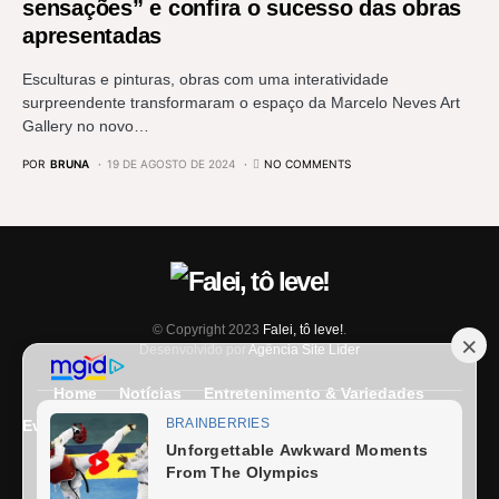
sensações” e confira o sucesso das obras
apresentadas
Esculturas e pinturas, obras com uma interatividade
surpreendente transformaram o espaço da Marcelo Neves Art
Gallery no novo…
POR
BRUNA
19 DE AGOSTO DE 2024
NO COMMENTS
© Copyright 2023
Falei, tô leve!
.
Desenvolvido por
Agência Site Líder
Home
Notícias
Entretenimento & Variedades
Eventos
Entrevista
Últimas Notícias
Anuncie Aqui
Expediente
Fale Conosco
Termos e condições