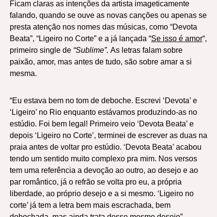
Ficam claras as intenções da artista imageticamente
falando, quando se ouve as novas canções ou apenas se
presta atenção nos nomes das músicas, como “Devota
Beata”, “Ligeiro no Corte” e a já lançada “
Se isso é amor
“,
primeiro single de
“Sublime”.
As letras falam sobre
paixão, amor, mas antes de tudo, são sobre amar a si
mesma.
“Eu estava bem no tom de deboche. Escrevi ‘Devota’ e
‘Ligeiro’ no Rio enquanto estávamos produzindo-as no
estúdio. Foi bem legal! Primeiro veio ‘Devota Beata’ e
depois ‘Ligeiro no Corte’, terminei de escrever as duas na
praia antes de voltar pro estúdio. ‘Devota Beata’ acabou
tendo um sentido muito complexo pra mim. Nos versos
tem uma referência a devoção ao outro, ao desejo e ao
par romântico, já o refrão se volta pro eu, a própria
liberdade, ao próprio desejo e a si mesmo. ‘Ligeiro no
corte’ já tem a letra bem mais escrachada, bem
debochada, mas ainda trata desse mesmo desejo”,