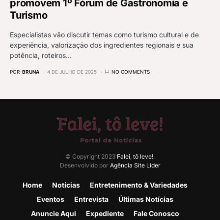
promovem 1º Fórum de Gastronomia e
Turismo
Especialistas vão discutir temas como turismo cultural e de
experiência, valorização dos ingredientes regionais e sua
potência, roteiros…
POR
BRUNA
4 DE JULHO DE 2025
NO COMMENTS
© Copyright 2023
Falei, tô leve!
.
Desenvolvido por
Agência Site Líder
Home
Notícias
Entretenimento & Variedades
Eventos
Entrevista
Últimas Notícias
Anuncie Aqui
Expediente
Fale Conosco