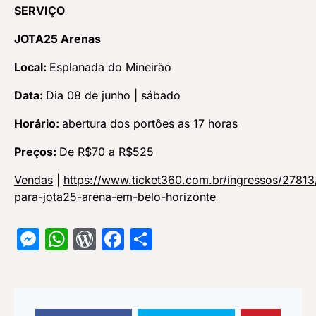
SERVIÇO
JOTA25 Arenas
Local:
Esplanada do Mineirão
Data:
Dia 08 de junho | sábado
Horário:
abertura dos portôes as 17 horas
Preços:
De R$70 a R$525
Vendas
|
https://www.ticket360.com.br/ingressos/27813
para-jota25-arena-em-belo-horizonte
Messenger
WhatsApp
WordPress
Facebook
Share