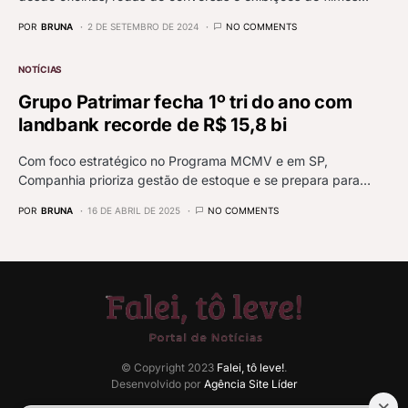
POR
BRUNA
2 DE SETEMBRO DE 2024
NO COMMENTS
NOTÍCIAS
Grupo Patrimar fecha 1º tri do ano com
landbank recorde de R$ 15,8 bi
Com foco estratégico no Programa MCMV e em SP,
Companhia prioriza gestão de estoque e se prepara para…
POR
BRUNA
16 DE ABRIL DE 2025
NO COMMENTS
© Copyright 2023
Falei, tô leve!
.
Desenvolvido por
Agência Site Líder