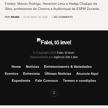
Fontes: Márcio Rodrigo, Heverton Lima e Hadija Chalupe da
Silva, professores de Cinema e Audiovisual da ESPM Durante…
POR
BRUNA
25 DE MAIO DE 2025
NO COMMENTS
© Copyright 2023
Falei, tô leve!
.
Desenvolvido por
Agência Site Líder
Home
Notícias
Entretenimento & Variedades
Eventos
Entrevista
Últimas Notícias
Anuncie Aqui
Expediente
Fale Conosco
Termos e condições