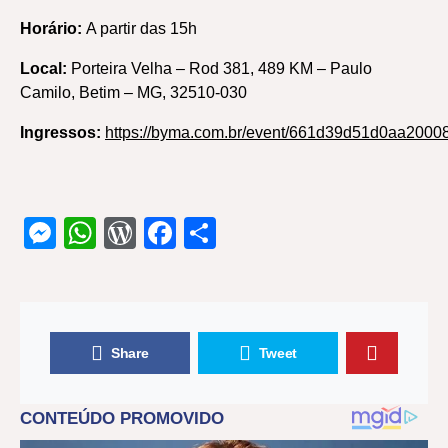
Horário:
A partir das 15h
Local:
Porteira Velha – Rod 381, 489 KM – Paulo
Camilo, Betim – MG, 32510-030
Ingressos:
https://byma.com.br/event/661d39d51d0aa2000
Messenger
WhatsApp
WordPress
Facebook
Share
Share
Tweet