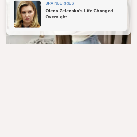
NOTÍCIAS
Sebrae Minas lança mais uma edição do
Moda Brechó em Belo Horizonte
Durante o evento será divulgada uma pesquisa inédita sobre
esse mercado no estado Pequenos negócios do mercado de…
POR
BRUNA
13 DE SETEMBRO DE 2024
NO COMMENTS