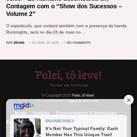
Contagem com o “Show dos Sucessos –
Volume 2”
O espetáculo, que contará também com a presença da banda
Rocknights, será no dia 03 de maio no…
POR
BRUNA
1 DE ABRIL DE 2025
NO COMMENTS
© Copyright 2023
Falei, tô leve!
.
Desenvolvido por
Agência Site Líder
Home
Notícias
Entretenimento & Variedades
Eventos
Entrevista
Últimas Notícias
Anuncie Aqui
Expediente
Fale Conosco
Termos e condições