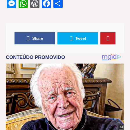
Messenger
WhatsApp
WordPress
Facebook
Share
Share
Tweet