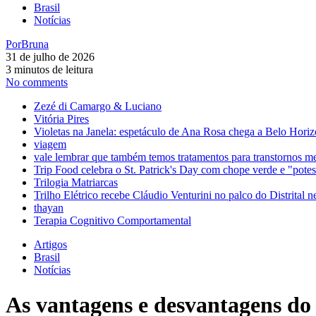
Brasil
Notícias
Por
Bruna
31 de julho de 2026
3 minutos de leitura
No comments
Zezé di Camargo & Luciano
Vitória Pires
Violetas na Janela: espetáculo de Ana Rosa chega a Belo Horiz
viagem
vale lembrar que também temos tratamentos para transtornos m
Trip Food celebra o St. Patrick's Day com chope verde e "pot
Trilogia Matriarcas
Trilho Elétrico recebe Cláudio Venturini no palco do Distrital n
thayan
Terapia Cognitivo Comportamental
Artigos
Brasil
Notícias
As vantagens e desvantagens do