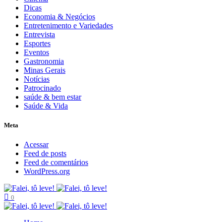
Dicas
Economia & Negócios
Entretenimento e Variedades
Entrevista
Esportes
Eventos
Gastronomia
Minas Gerais
Notícias
Patrocinado
saúde & bem estar
Saúde & Vida
Meta
Acessar
Feed de posts
Feed de comentários
WordPress.org
0