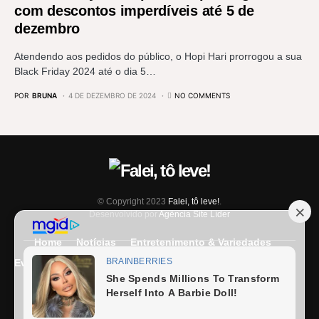
com descontos imperdíveis até 5 de
dezembro
Atendendo aos pedidos do público, o Hopi Hari prorrogou a sua
Black Friday 2024 até o dia 5…
POR
BRUNA
4 DE DEZEMBRO DE 2024
NO COMMENTS
© Copyright 2023
Falei, tô leve!
.
Desenvolvido por
Agência Site Líder
Home
Notícias
Entretenimento & Variedades
Eventos
Entrevista
Últimas Notícias
Anuncie Aqui
Expediente
Fale Conosco
Termos e condições