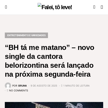
ENTRETENIMENTO E VARIEDADES
“BH tá me matano” – novo
single da cantora
belorizontina será lançado
na próxima segunda-feira
POR
BRUNA
9 DE AGOSTO DE 2025
1 MINUTO DE LEITURA
NO COMMENTS