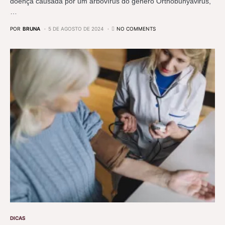
doença causada por um arbovírus do gênero Orthobunyavirus,
…
POR
BRUNA
5 DE AGOSTO DE 2024
NO COMMENTS
DICAS