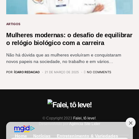
ARTIGOS
Mulheres modernas: o desafio de equilibrar
o relógio biológico com a carreira
Não há dúvida que as mulheres evoluíram e conquistaram
novos papeis na sociedade, no trabalho e em vários…
POR
ÍCARO REDACAO
21 DE MARÇO DE 2025
NO COMMENTS
© Copyright 2023
Falei, tô leve!
.
Desenvolvido por
Agência Site Líder
Home
Notícias
Entretenimento & Variedades