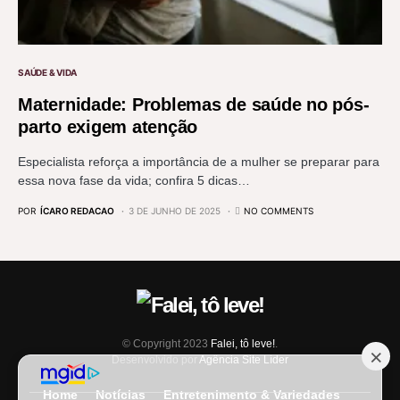
SAÚDE & VIDA
Maternidade: Problemas de saúde no pós-
parto exigem atenção
Especialista reforça a importância de a mulher se preparar para
essa nova fase da vida; confira 5 dicas…
POR
ÍCARO REDACAO
3 DE JUNHO DE 2025
NO COMMENTS
© Copyright 2023
Falei, tô leve!
.
Desenvolvido por
Agência Site Líder
Home
Notícias
Entretenimento & Variedades