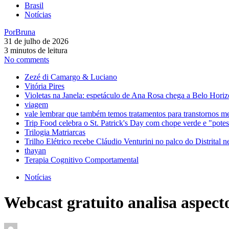
Brasil
Notícias
Por
Bruna
31 de julho de 2026
3 minutos de leitura
No comments
Zezé di Camargo & Luciano
Vitória Pires
Violetas na Janela: espetáculo de Ana Rosa chega a Belo Horiz
viagem
vale lembrar que também temos tratamentos para transtornos m
Trip Food celebra o St. Patrick's Day com chope verde e "pot
Trilogia Matriarcas
Trilho Elétrico recebe Cláudio Venturini no palco do Distrital n
thayan
Terapia Cognitivo Comportamental
Notícias
Webcast gratuito analisa aspec