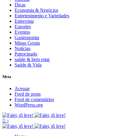
Dicas
Economia & Negócios
Entretenimento e Variedades
Entrevista
Esportes
Eventos
Gastronomia
Minas Gerais
Notícias
Patrocinado
saúde & bem estar
Saúde & Vida
Meta
Acessar
Feed de posts
Feed de comentários
WordPress.org
0