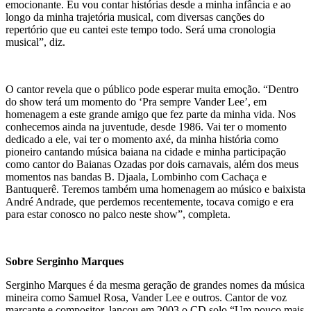
emocionante. Eu vou contar histórias desde a minha infância e ao
longo da minha trajetória musical, com diversas canções do
repertório que eu cantei este tempo todo. Será uma cronologia
musical”, diz.
O cantor revela que o público pode esperar muita emoção. “Dentro
do show terá um momento do ‘Pra sempre Vander Lee’, em
homenagem a este grande amigo que fez parte da minha vida. Nos
conhecemos ainda na juventude, desde 1986. Vai ter o momento
dedicado a ele, vai ter o momento axé, da minha história como
pioneiro cantando música baiana na cidade e minha participação
como cantor do Baianas Ozadas por dois carnavais, além dos meus
momentos nas bandas B. Djaala, Lombinho com Cachaça e
Bantuquerê. Teremos também uma homenagem ao músico e baixista
André Andrade, que perdemos recentemente, tocava comigo e era
para estar conosco no palco neste show”, completa.
Sobre Serginho Marques
Serginho Marques é da mesma geração de grandes nomes da música
mineira como Samuel Rosa, Vander Lee e outros. Cantor de voz
marcante e compositor, lançou em 2003 o CD solo “Um pouco mais