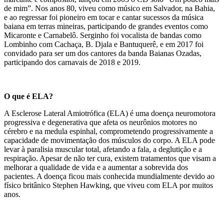
de mim”. Nos anos 80, viveu como músico em Salvador, na Bahia,
e ao regressar foi pioneiro em tocar e cantar sucessos da música
baiana em terras mineiras, participando de grandes eventos como
Micaronte e Carnabelô. Serginho foi vocalista de bandas como
Lombinho com Cachaça, B. Djala e Bantuquerê, e em 2017 foi
convidado para ser um dos cantores da banda Baianas Ozadas,
participando dos carnavais de 2018 e 2019.
O que é ELA?
A Esclerose Lateral Amiotrófica (ELA) é uma doença neuromotora
progressiva e degenerativa que afeta os neurônios motores no
cérebro e na medula espinhal, comprometendo progressivamente a
capacidade de movimentação dos músculos do corpo. A ELA pode
levar à paralisia muscular total, afetando a fala, a deglutição e a
respiração. Apesar de não ter cura, existem tratamentos que visam a
melhorar a qualidade de vida e a aumentar a sobrevida dos
pacientes. A doença ficou mais conhecida mundialmente devido ao
físico britânico Stephen Hawking, que viveu com ELA por muitos
anos.