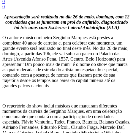
0
0
Apresentação será realizada no dia 26 de maio, domingo, com 12
convidados que se juntaram em prol do anfitrião, diagnosticado
há três anos com Esclerose Lateral Amiotrófica (ELA)
O cantor e músico mineiro Serginho Marques está prestes a
completar 40 anos de carreira e, para celebrar este momento, um
grande evento será realizado no final deste mês. No dia 26 de maio,
domingo, a partir das 19h, ele vai subir ao palco do Palácio das
Artes (Avenida Afonso Pena, 1537, Centro, Belo Horizonte) para
apresentar “Um pouco mais de mim” é o nome do show que marca
as quatro décadas de estrada do artista um espetáculo especial,
contando com a presença de nomes que fizeram parte de sua
trajetória desde os tempos nos bares da capital mineira até os
grandes palcos nacionais.
O repertório do show inclui músicas que marcaram diferentes
momentos da carreira de Serginho Marques, em uma celebração
emocionante que contará com a participação de convidados
especiais. Flávio Venturini, Tadeu Franco, Bauxita, Baianas Ozadas,
Adriano Fernandes, Eduardo Pícoli, Claudio Fraga, Marcelo Daí,
Marcos Catarina, Izabela Brant, Lessinho Mississipi e Wilsinho –