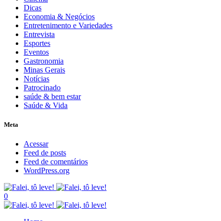
Dicas
Economia & Negócios
Entretenimento e Variedades
Entrevista
Esportes
Eventos
Gastronomia
Minas Gerais
Notícias
Patrocinado
saúde & bem estar
Saúde & Vida
Meta
Acessar
Feed de posts
Feed de comentários
WordPress.org
0