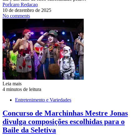
Por
Ícaro Redacao
10 de dezembro de 2025
No comments
Leia mais
4 minutos de leitura
Entretenimento e Variedades
Concurso de Marchinhas Mestre Jonas
divulga composições escolhidas para o
Baile da Seletiva