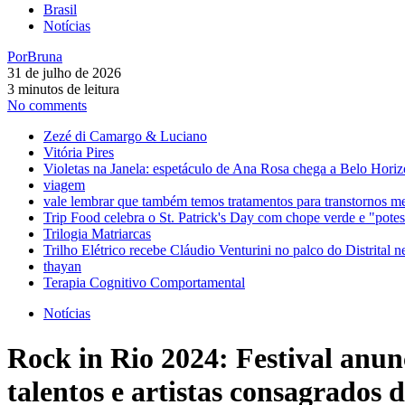
Brasil
Notícias
Por
Bruna
31 de julho de 2026
3 minutos de leitura
No comments
Zezé di Camargo & Luciano
Vitória Pires
Violetas na Janela: espetáculo de Ana Rosa chega a Belo Horiz
viagem
vale lembrar que também temos tratamentos para transtornos m
Trip Food celebra o St. Patrick's Day com chope verde e "pot
Trilogia Matriarcas
Trilho Elétrico recebe Cláudio Venturini no palco do Distrital n
thayan
Terapia Cognitivo Comportamental
Notícias
Rock in Rio 2024: Festival anun
talentos e artistas consagrados 