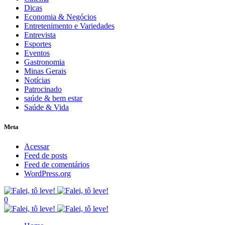
Dicas
Economia & Negócios
Entretenimento e Variedades
Entrevista
Esportes
Eventos
Gastronomia
Minas Gerais
Notícias
Patrocinado
saúde & bem estar
Saúde & Vida
Meta
Acessar
Feed de posts
Feed de comentários
WordPress.org
0