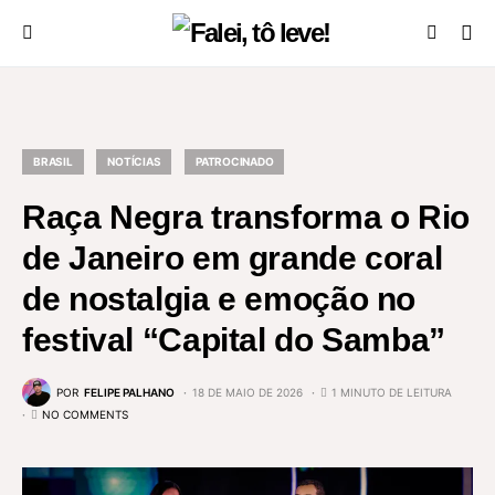
BRASIL
NOTÍCIAS
PATROCINADO
Raça Negra transforma o Rio
de Janeiro em grande coral
de nostalgia e emoção no
festival “Capital do Samba”
POR
FELIPE PALHANO
18 DE MAIO DE 2026
1 MINUTO DE LEITURA
NO COMMENTS