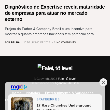
Diagnóstico de Expertise revela maturidade
de empresas para atuar no mercado
externo
Projeto da Father & Company Brasil é um incentivo para
mostrar o quanto empresas nacionais têm potencial para…
POR
BRUNA
10 DE JUNHO DE 2024
NO COMMENTS
© Copyright 2023
Falei, tô leve!
.
Desenvolvido por
Agência Site Líder
Home
Notícias
Entretenimento & Variedades
Eventos
Entrevista
Últimas Notícias
Anuncie Aqui
Expediente
Fale Conosco
Termos e condições