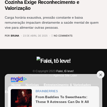
Cozinha Exige Reconhecimento e
Valorização
Carga horária exaustiva, pressão constante e baixa
remuneração impactam diretamente a saúde mental de quem
vive para alimentar outras pessoas.
POR
BRUNA
23 DE ABRIL DE 2025
NO COMMENTS
© Copyright 2023
Falei, tô leve!
.
Desenvolvido por
Agência Site Líder
Home
Notícias
Entretenimento & Variedades
Eventos
Entrevista
Últimas Notícias
Anuncie Aqui
Expediente
Fale Conosco
Termos e condições