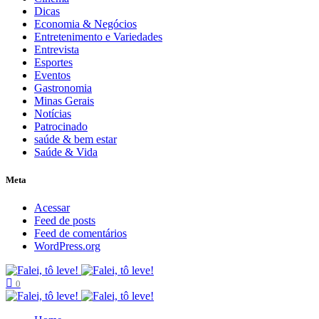
Dicas
Economia & Negócios
Entretenimento e Variedades
Entrevista
Esportes
Eventos
Gastronomia
Minas Gerais
Notícias
Patrocinado
saúde & bem estar
Saúde & Vida
Meta
Acessar
Feed de posts
Feed de comentários
WordPress.org
0