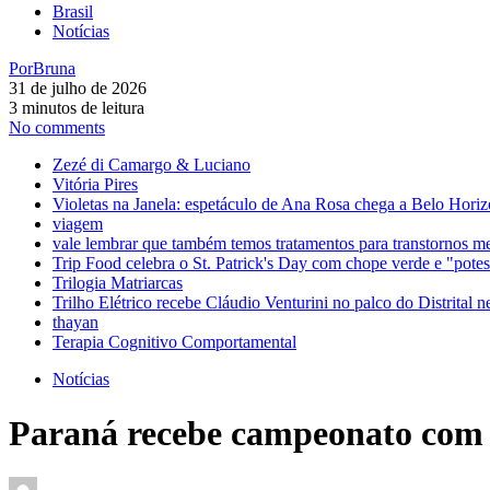
Brasil
Notícias
Por
Bruna
31 de julho de 2026
3 minutos de leitura
No comments
Zezé di Camargo & Luciano
Vitória Pires
Violetas na Janela: espetáculo de Ana Rosa chega a Belo Horiz
viagem
vale lembrar que também temos tratamentos para transtornos m
Trip Food celebra o St. Patrick's Day com chope verde e "pot
Trilogia Matriarcas
Trilho Elétrico recebe Cláudio Venturini no palco do Distrital n
thayan
Terapia Cognitivo Comportamental
Notícias
Paraná recebe campeonato com g