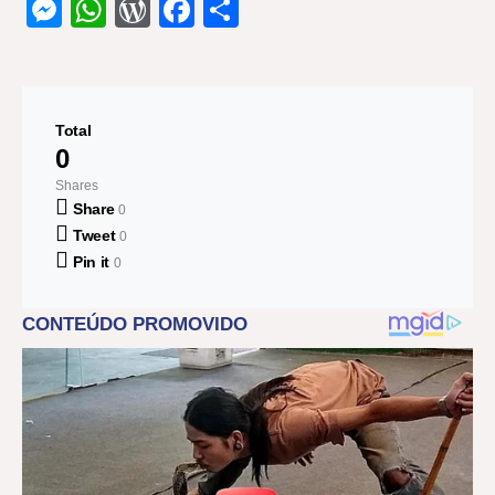
Messenger
WhatsApp
WordPress
Facebook
Share
Total
0
Shares
Share
0
Tweet
0
Pin it
0