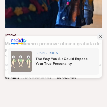
NOTÍCIAS
Museu Mineiro promove oficina gratuita de
joias têxteis com materiais diversos que
seriam descartados
Atividade faz parte da programação exposição “Nós”, em cartaz
até o dia 16 de outubro Na próxima terça-feira…
POR
BRUNA
4 DE OUTUBRO DE 2024
NO COMMENTS