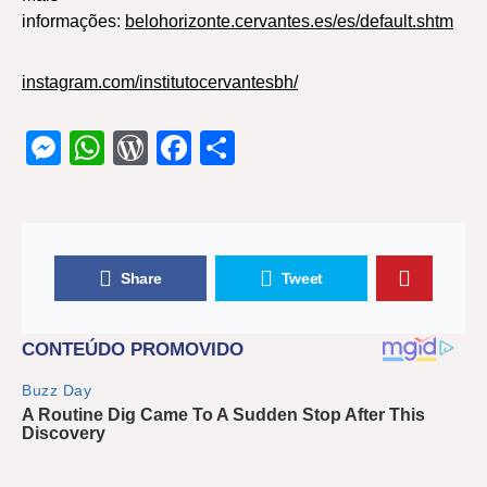
informações:
belohorizonte.cervantes.es/es/default.shtm
instagram.com/institutocervantesbh/
Messenger
WhatsApp
WordPress
Facebook
Share
Share
Tweet