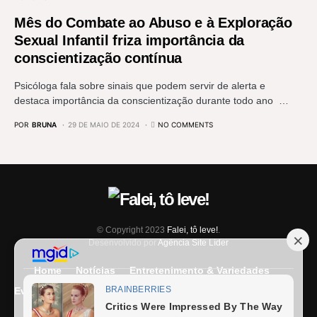
Mês do Combate ao Abuso e à Exploração
Sexual Infantil friza importância da
conscientização contínua
Psicóloga fala sobre sinais que podem servir de alerta e
destaca importância da conscientização durante todo ano …
POR
BRUNA
29 DE MAIO DE 2024
NO COMMENTS
© Copyright 2023
Falei, tô leve!
.
Desenvolvido por
Agência Site Líder
Home
Notícias
Entretenimento & Variedades
Eventos
Entrevista
Últimas Notícias
Anuncie Aqui
Expediente
Fale Conosco
Termos e condições