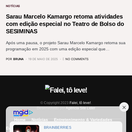
NOTÍCIAS
Sarau Marcelo Kamargo retoma atividades
com edição especial no Teatro de Bolso do
SESIMINAS
Após uma pausa, o projeto Sarau Marcelo Kamargo retoma sua
programação em 2025 com uma edição especial que…
POR
BRUNA
19 DE MAIO DE 2025
NO COMMENTS
© Copyright 2023
Falei, tô leve!
.
Desenvolvido por
Agência Site Líder
Home
Notícias
Entretenimento & Variedades
Eventos
Entrevista
Últimas Notícias
Anuncie Aqui