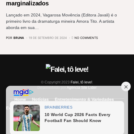
marginalizados
Lançado em 2024, Vagarosa Movência (Editora Javali) é o
primeiro livro da dramaturga mineira Amora Tito. A artista
aborda em sua…
POR
BRUNA
19 DE SETEMBRO DE 2024
NO COMMENTS
© Copyright 2023
Falei, tô leve!
.
Desenvolvido por
Agência Site Líder
Home
Notícias
Entretenimento & Variedades
Eventos
Entrevista
Últimas Notícias
Anuncie Aqui
Expediente
Fale Conosco
Termos e condições