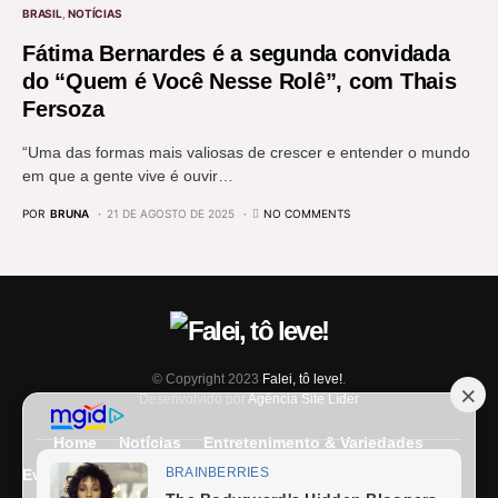
BRASIL
NOTÍCIAS
Fátima Bernardes é a segunda convidada
do “Quem é Você Nesse Rolê”, com Thais
Fersoza
“Uma das formas mais valiosas de crescer e entender o mundo
em que a gente vive é ouvir…
POR
BRUNA
21 DE AGOSTO DE 2025
NO COMMENTS
© Copyright 2023
Falei, tô leve!
.
Desenvolvido por
Agência Site Líder
Home
Notícias
Entretenimento & Variedades
Eventos
Entrevista
Últimas Notícias
Anuncie Aqui