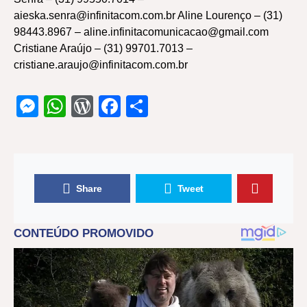
aieska.senra@infinitacom.com.br Aline Lourenço – (31)
98443.8967 – aline.infinitacomunicacao@gmail.com
Cristiane Araújo – (31) 99701.7013 –
cristiane.araujo@infinitacom.com.br
Messenger
WhatsApp
WordPress
Facebook
Share
Share
Tweet