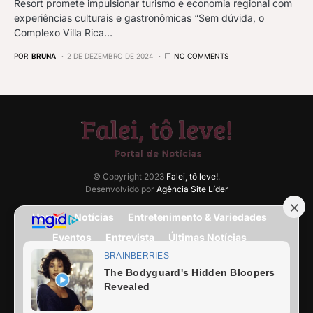
Resort promete impulsionar turismo e economia regional com
experiências culturais e gastronômicas “Sem dúvida, o
Complexo Villa Rica…
POR
BRUNA
2 DE DEZEMBRO DE 2024
NO COMMENTS
© Copyright 2023
Falei, tô leve!
.
Desenvolvido por
Agência Site Líder
Home
Notícias
Entretenimento & Variedades
Eventos
Entrevista
Últimas Notícias
Anuncie Aqui
Expediente
Fale Conosco
Termos e condições