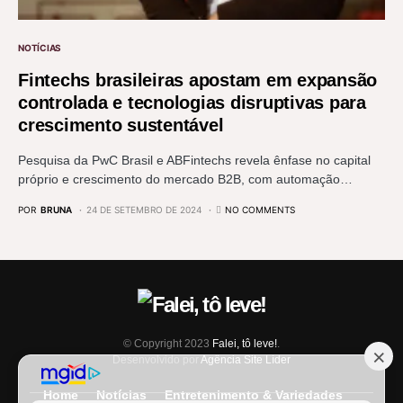
NOTÍCIAS
Fintechs brasileiras apostam em expansão
controlada e tecnologias disruptivas para
crescimento sustentável
Pesquisa da PwC Brasil e ABFintechs revela ênfase no capital
próprio e crescimento do mercado B2B, com automação…
POR
BRUNA
24 DE SETEMBRO DE 2024
NO COMMENTS
© Copyright 2023
Falei, tô leve!
.
Desenvolvido por
Agência Site Líder
Home
Notícias
Entretenimento & Variedades