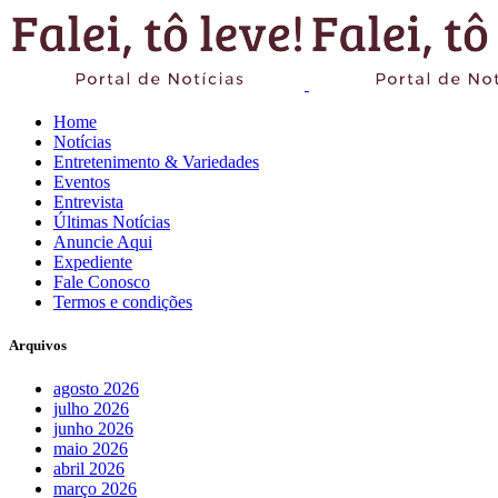
Home
Notícias
Entretenimento & Variedades
Eventos
Entrevista
Últimas Notícias
Anuncie Aqui
Expediente
Fale Conosco
Termos e condições
Arquivos
agosto 2026
julho 2026
junho 2026
maio 2026
abril 2026
março 2026