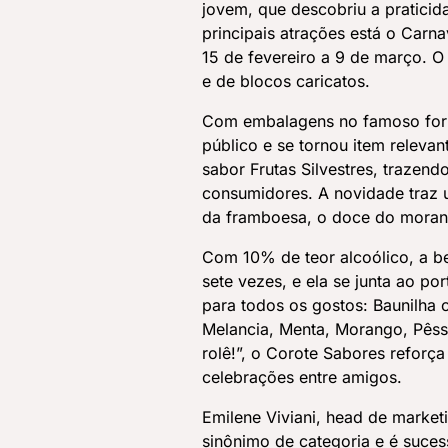
jovem, que descobriu a praticid
principais atrações está o Carn
15 de fevereiro a 9 de março. 
e de blocos caricatos.
Com embalagens no famoso form
público e se tornou item relev
sabor Frutas Silvestres, traze
consumidores. A novidade traz 
da framboesa, o doce do morang
Com 10% de teor alcoólico, a beb
sete vezes, e ela se junta ao po
para todos os gostos: Baunilha 
Melancia, Menta, Morango, Pêsse
rolê!”, o Corote Sabores reforça
celebrações entre amigos.
Emilene Viviani, head de market
sinônimo de categoria e é suces