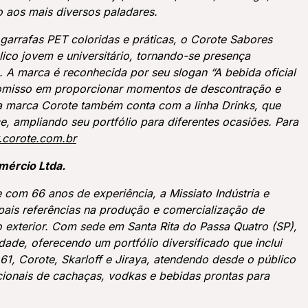
do aos mais diversos paladares.
rrafas PET coloridas e práticas, o Corote Sabores
ico jovem e universitário, tornando-se presença
. A marca é reconhecida por seu slogan “A bebida oficial
romisso em proporcionar momentos de descontração e
 a marca Corote também conta com a linha Drinks, que
ce, ampliando seu portfólio para diferentes ocasiões. Para
corote.com.br
mércio Ltda.
 com 66 anos de experiência, a Missiato Indústria e
pais referências na produção e comercialização de
no exterior. Com sede em Santa Rita do Passa Quatro (SP),
dade, oferecendo um portfólio diversificado que inclui
1, Corote, Skarloff e Jiraya, atendendo desde o público
cionais de cachaças, vodkas e bebidas prontas para