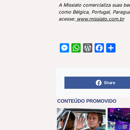
A Missiato comercializa suas be
como Bélgica, Portugal, Paragua
acesse:
www.missiato.com.br
Messenger
WhatsApp
WordPre
Face
Sh
Share