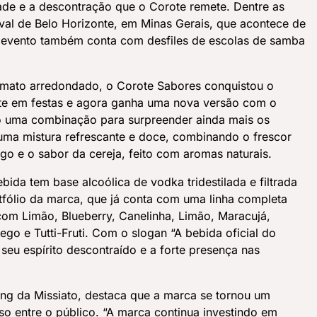
ade e a descontração que o Corote remete. Dentre as
aval de Belo Horizonte, em Minas Gerais, que acontece de
O evento também conta com desfiles de escolas de samba
ato arredondado, o Corote Sabores conquistou o
ante em festas e agora ganha uma nova versão com o
ndo uma combinação para surpreender ainda mais os
uma mistura refrescante e doce, combinando o frescor
o e o sabor da cereja, feito com aromas naturais.
ida tem base alcoólica de vodka tridestilada e filtrada
rtfólio da marca, que já conta com uma linha completa
com Limão, Blueberry, Canelinha, Limão, Maracujá,
go e Tutti-Fruti. Com o slogan “A bebida oficial do
 seu espírito descontraído e a forte presença nas
ing da Missiato, destaca que a marca se tornou um
so entre o público. “A marca continua investindo em