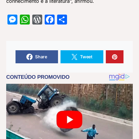
conhecimento e à literatura”, afirmou.
Messenger
WhatsApp
WordPress
Facebook
Share
Share
Tweet