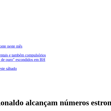
onte neste mês
entais e também compulsórios
es de ouro" escondidos em BH
este sábado
Ronaldo alcançam números estr