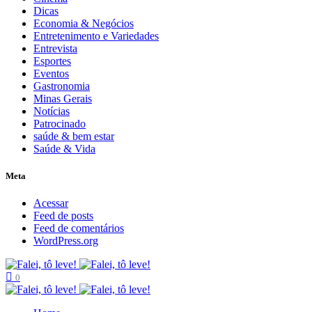
Dicas
Economia & Negócios
Entretenimento e Variedades
Entrevista
Esportes
Eventos
Gastronomia
Minas Gerais
Notícias
Patrocinado
saúde & bem estar
Saúde & Vida
Meta
Acessar
Feed de posts
Feed de comentários
WordPress.org
0