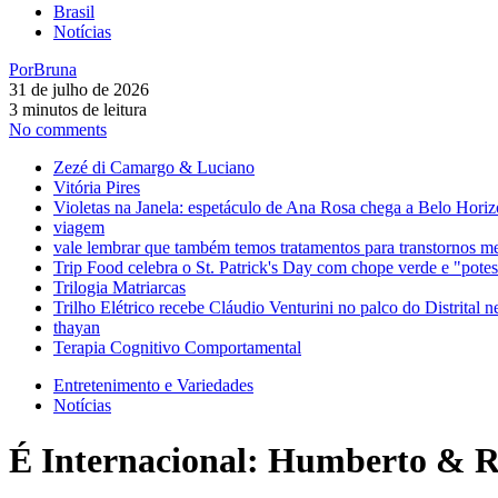
Brasil
Notícias
Por
Bruna
31 de julho de 2026
3 minutos de leitura
No comments
Zezé di Camargo & Luciano
Vitória Pires
Violetas na Janela: espetáculo de Ana Rosa chega a Belo Horiz
viagem
vale lembrar que também temos tratamentos para transtornos m
Trip Food celebra o St. Patrick's Day com chope verde e "pot
Trilogia Matriarcas
Trilho Elétrico recebe Cláudio Venturini no palco do Distrital n
thayan
Terapia Cognitivo Comportamental
Entretenimento e Variedades
Notícias
É Internacional: Humberto & 