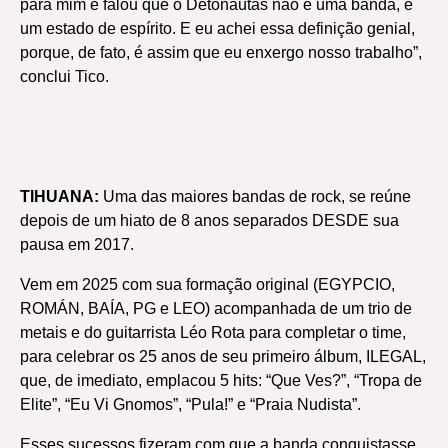
para mim e falou que o Detonautas não é uma banda, é
um estado de espírito. E eu achei essa definição genial,
porque, de fato, é assim que eu enxergo nosso trabalho”,
conclui Tico.
TIHUANA:
Uma das maiores bandas de rock, se reúne
depois de um hiato de 8 anos separados DESDE sua
pausa em 2017.
Vem em 2025 com sua formação original (EGYPCIO,
ROMÁN, BAÍA, PG e LEO) acompanhada de um trio de
metais e do guitarrista Léo Rota para completar o time,
para celebrar os 25 anos de seu primeiro álbum, ILEGAL,
que, de imediato, emplacou 5 hits: “Que Ves?”, “Tropa de
Elite”, “Eu Vi Gnomos”, “Pula!” e “Praia Nudista”.
Esses sucessos fizeram com que a banda conquistasse