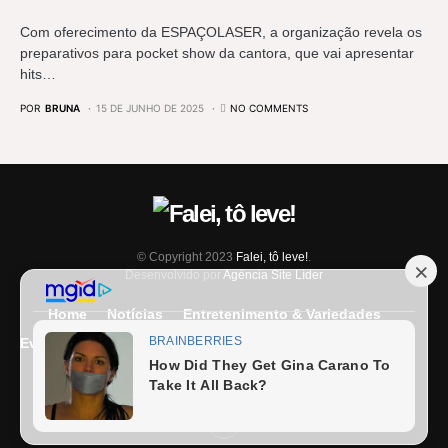
Com oferecimento da ESPAÇOLASER, a organização revela os
preparativos para pocket show da cantora, que vai apresentar
hits…
POR
BRUNA
15 DE JUNHO DE 2025
NO COMMENTS
© Copyright 2023
Falei, tô leve!
.
Desenvolvido por
Agência Site Líder
Home
Notícias
Entretenimento & Variedades
Eventos
Entrevista
Últimas Notícias
Anuncie Aqui
Expediente
Fale Conosco
Termos e condições