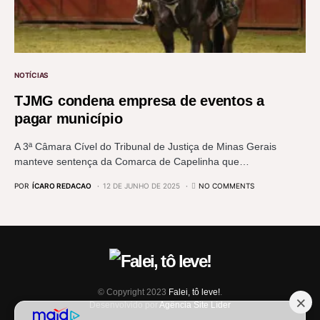
NOTÍCIAS
TJMG condena empresa de eventos a
pagar município
A 3ª Câmara Cível do Tribunal de Justiça de Minas Gerais
manteve sentença da Comarca de Capelinha que…
POR
ÍCARO REDACAO
12 DE JUNHO DE 2025
NO COMMENTS
© Copyright 2023
Falei, tô leve!
.
Desenvolvido por
Agência Site Líder