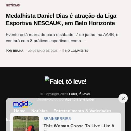
NOTÍCIAS
Medalhista Daniel Dias é atração da Liga
Esportiva NESCAU®, em Belo Horizonte
Evento está marcado para o sábado, 7 de junho, na AABB, e
contará com 8 práticas esportivas, como…
POR
BRUNA
29 DE MAIO DE 2025
NO COMMENTS
© Copyright 2023
Falei, tô leve!
.
Desenvolvido por
Agência Site Líder
Home
Notícias
Entretenimento & Variedades
Eventos
Entrevista
Últimas Notícias
Anuncie Aqui
Expediente
Fale Conosco
Termos e condições