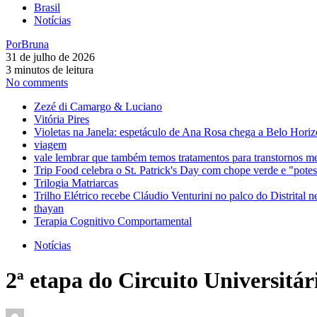
Brasil
Notícias
Por
Bruna
31 de julho de 2026
3 minutos de leitura
No comments
Zezé di Camargo & Luciano
Vitória Pires
Violetas na Janela: espetáculo de Ana Rosa chega a Belo Horiz
viagem
vale lembrar que também temos tratamentos para transtornos m
Trip Food celebra o St. Patrick's Day com chope verde e "pot
Trilogia Matriarcas
Trilho Elétrico recebe Cláudio Venturini no palco do Distrital n
thayan
Terapia Cognitivo Comportamental
Notícias
2ª etapa do Circuito Universitá