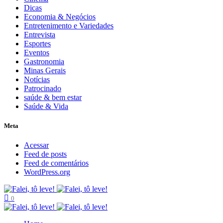
Dicas
Economia & Negócios
Entretenimento e Variedades
Entrevista
Esportes
Eventos
Gastronomia
Minas Gerais
Notícias
Patrocinado
saúde & bem estar
Saúde & Vida
Meta
Acessar
Feed de posts
Feed de comentários
WordPress.org
0