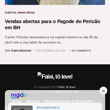
EVENTOS
MINAS GERAIS
Vendas abertas para o Pagode do Pericão
em BH
Cantor Péricles desembarca na capital mineira no dia 05 de
abril com a sua label de sucesso no…
POR
ÍCARO REDACAO
5 DE FEVEREIRO DE 2025
NO COMMENTS
© Copyright 2023
Falei, tô leve!
.
Desenvolvido por
Agência Site Líder
Home
Notícias
Entretenimento & Variedades
Eventos
Entrevista
Últimas Notícias
Anuncie Aqui